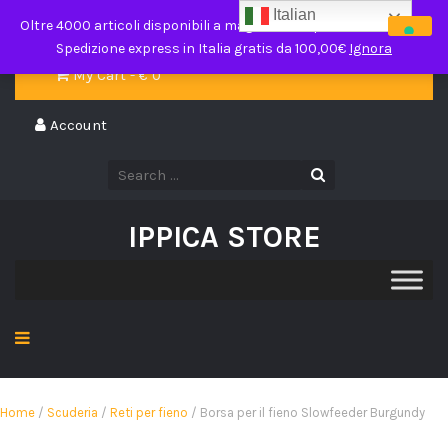
Italian
ippicastore@gmail.com
Oltre 4000 articoli disponibili a magazzino in pronta consegna.
Spedizione express in Italia gratis da 100,00€
Ignora
My Cart - €
0
Account
IPPICA STORE
Home
/
Scuderia
/
Reti per fieno
/ Borsa per il fieno Slowfeeder Burgundy