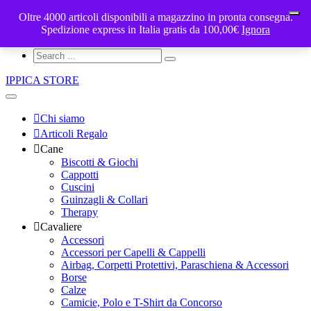
Oltre 4000 articoli disponibili a magazzino in pronta consegna.
ippicastore@gmail.com
My Cart - €
Spedizione express in Italia gratis da 100,00€
0
Ignora
Account
IPPICA STORE
Chi siamo
Articoli Regalo
Cane
Biscotti & Giochi
Cappotti
Cuscini
Guinzagli & Collari
Therapy
Cavaliere
Accessori
Accessori per Capelli & Cappelli
Airbag, Corpetti Protettivi, Paraschiena & Accessori
Borse
Calze
Camicie, Polo e T-Shirt da Concorso