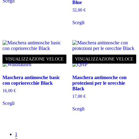
Scegli
prodotto
Blue
ha
32,00
€
più
Questo
varianti.
Scegli
prodotto
Le
ha
opzioni
più
possono
varianti.
essere
Le
scelte
opzioni
nella
possono
pagina
VISUALIZZAZIONE VELOCE
VISUALIZZAZIONE VELOCE
essere
del
scelte
prodotto
nella
Maschera antimosche basic
Maschera antimosche con
pagina
con copriorecchie Black
protezioni per le orecchie
del
Black
prodotto
16,00
€
17,00
€
Questo
Scegli
prodotto
Questo
Scegli
ha
prodotto
più
ha
varianti.
più
Le
varianti.
opzioni
Le
1
possono
opzioni