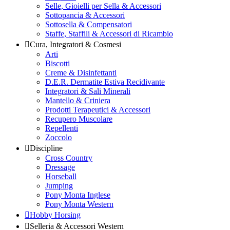
Selle, Gioielli per Sella & Accessori
Sottopancia & Accessori
Sottosella & Compensatori
Staffe, Staffili & Accessori di Ricambio
Cura, Integratori & Cosmesi
Arti
Biscotti
Creme & Disinfettanti
D.E.R. Dermatite Estiva Recidivante
Integratori & Sali Minerali
Mantello & Criniera
Prodotti Terapeutici & Accessori
Recupero Muscolare
Repellenti
Zoccolo
Discipline
Cross Country
Dressage
Horseball
Jumping
Pony Monta Inglese
Pony Monta Western
Hobby Horsing
Selleria & Accessori Western