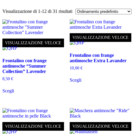
Visualizzazione di 1-12 di 31 risultati
VISUALIZZAZIONE VELOCE
VISUALIZZAZIONE VELOCE
Frontalino con frange
Frontalino con frange
antimosche Extra Lavander
antimosche “Summer
10,00
€
Collection” Lavender
Questo
8,50
€
Scegli
prodotto
Questo
ha
Scegli
prodotto
più
ha
varianti.
più
Le
varianti.
opzioni
Le
possono
opzioni
essere
possono
scelte
VISUALIZZAZIONE VELOCE
VISUALIZZAZIONE VELOCE
essere
nella