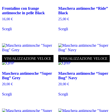
scelte
pagina
nella
del
Frontalino con frange
Maschera antimosche “Ride”
pagina
prodotto
antimosche in pelle Black
Black
del
prodotto
16,00
€
25,00
€
Questo
Questo
Scegli
Scegli
prodotto
prodotto
ha
ha
più
più
varianti.
varianti.
Le
Le
opzioni
opzioni
possono
possono
VISUALIZZAZIONE VELOCE
VISUALIZZAZIONE VELOCE
essere
essere
scelte
scelte
nella
nella
Maschera antimosche “Super
Maschera antimosche “Super
pagina
pagina
Bug” Grey
Bug” Navy
del
del
prodotto
prodotto
20,00
€
20,00
€
Questo
Questo
Scegli
Scegli
prodotto
prodotto
ha
ha
più
più
varianti.
varianti.