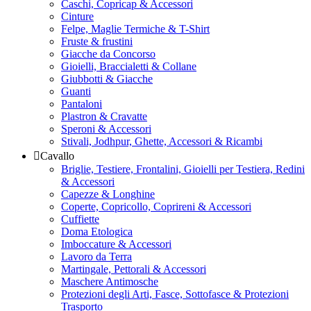
Caschi, Copricap & Accessori
Cinture
Felpe, Maglie Termiche & T-Shirt
Fruste & frustini
Giacche da Concorso
Gioielli, Braccialetti & Collane
Giubbotti & Giacche
Guanti
Pantaloni
Plastron & Cravatte
Speroni & Accessori
Stivali, Jodhpur, Ghette, Accessori & Ricambi
Cavallo
Briglie, Testiere, Frontalini, Gioielli per Testiera, Redini
& Accessori
Capezze & Longhine
Coperte, Copricollo, Coprireni & Accessori
Cuffiette
Doma Etologica
Imboccature & Accessori
Lavoro da Terra
Martingale, Pettorali & Accessori
Maschere Antimosche
Protezioni degli Arti, Fasce, Sottofasce & Protezioni
Trasporto