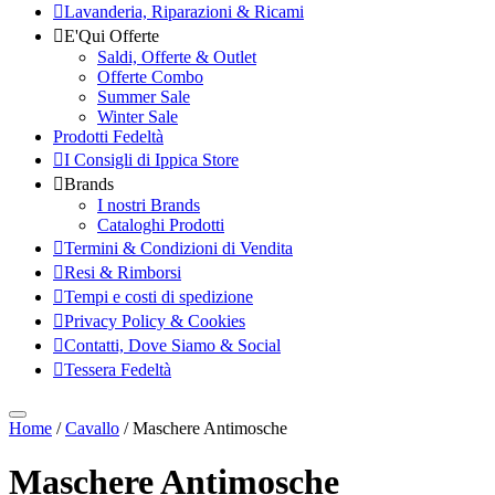
Lavanderia, Riparazioni & Ricami
E'Qui Offerte
Saldi, Offerte & Outlet
Offerte Combo
Summer Sale
Winter Sale
Prodotti Fedeltà
I Consigli di Ippica Store
Brands
I nostri Brands
Cataloghi Prodotti
Termini & Condizioni di Vendita
Resi & Rimborsi
Tempi e costi di spedizione
Privacy Policy & Cookies
Contatti, Dove Siamo & Social
Tessera Fedeltà
Home
/
Cavallo
/ Maschere Antimosche
Maschere Antimosche