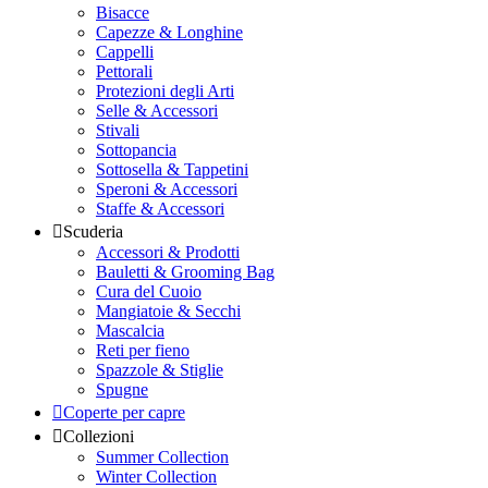
Bisacce
Capezze & Longhine
Cappelli
Pettorali
Protezioni degli Arti
Selle & Accessori
Stivali
Sottopancia
Sottosella & Tappetini
Speroni & Accessori
Staffe & Accessori
Scuderia
Accessori & Prodotti
Bauletti & Grooming Bag
Cura del Cuoio
Mangiatoie & Secchi
Mascalcia
Reti per fieno
Spazzole & Stiglie
Spugne
Coperte per capre
Collezioni
Summer Collection
Winter Collection