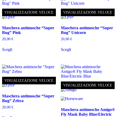
Le
Le
opzioni
opzioni
possono
possono
VISUALIZZAZIONE VELOCE
VISUALIZZAZIONE VELOCE
essere
essere
scelte
scelte
nella
nella
Maschera antimosche “Super
Maschera antimosche “Super
pagina
pagina
Bug” Pink
Bug” Unicorn
del
del
prodotto
prodotto
20,00
€
20,00
€
Questo
Questo
Scegli
Scegli
prodotto
prodotto
ha
ha
più
più
varianti.
varianti.
Le
Le
opzioni
opzioni
possono
possono
VISUALIZZAZIONE VELOCE
essere
essere
VISUALIZZAZIONE VELOCE
scelte
scelte
nella
nella
Maschera antimosche “Super
pagina
pagina
Bug” Zebra
del
del
prodotto
prodotto
20,00
€
Maschera antimosche Amigo®
Questo
Fly Mask Baby Blue/Electric