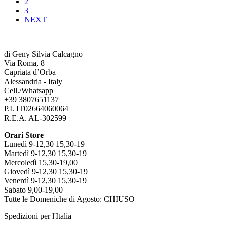
2
essere
possono
3
scelte
essere
NEXT
nella
scelte
pagina
nella
del
pagina
prodotto
del
di Geny Silvia Calcagno
prodotto
Via Roma, 8
Capriata d’Orba
Alessandria - Italy
Cell./Whatsapp
+39 3807651137
P.I. IT02664060064
R.E.A. AL-302599
Orari Store
Lunedì 9-12,30 15,30-19
Martedì 9-12,30 15,30-19
Mercoledì 15,30-19,00
Giovedì 9-12,30 15,30-19
Venerdì 9-12,30 15,30-19
Sabato 9,00-19,00
Tutte le Domeniche di Agosto: CHIUSO
Spedizioni per l'Italia