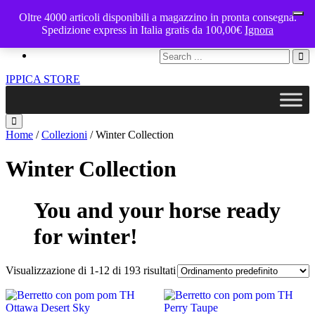
Oltre 4000 articoli disponibili a magazzino in pronta consegna.
ippicastore@gmail.com
My Cart - €
Spedizione express in Italia gratis da 100,00€
0
Ignora
Account
IPPICA STORE
Home
/
Collezioni
/ Winter Collection
Winter Collection
You and your horse ready
for winter!
Visualizzazione di 1-12 di 193 risultati