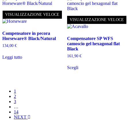
Le
opzioni
possono
VISUALIZZAZIONE VELOCE
essere
VISUALIZZAZIONE VELOCE
scelte
nella
pagina
Compensatore in pecora
del
Horseware® Black/Natural
Compensatore SP WFS
prodotto
camoscio gel hexagonal flat
134,00
€
Black
161,90
€
Leggi tutto
Questo
Scegli
prodotto
ha
più
varianti.
Le
1
opzioni
2
possono
3
essere
…
scelte
14
nella
NEXT
pagina
del