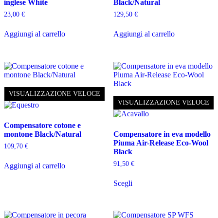
inglese White
Black/Natural
23,00
€
129,50
€
Aggiungi al carrello
Aggiungi al carrello
VISUALIZZAZIONE VELOCE
VISUALIZZAZIONE VELOCE
Compensatore cotone e
montone Black/Natural
Compensatore in eva modello
Piuma Air-Release Eco-Wool
109,70
€
Black
91,50
€
Aggiungi al carrello
Questo
Scegli
prodotto
ha
più
varianti.