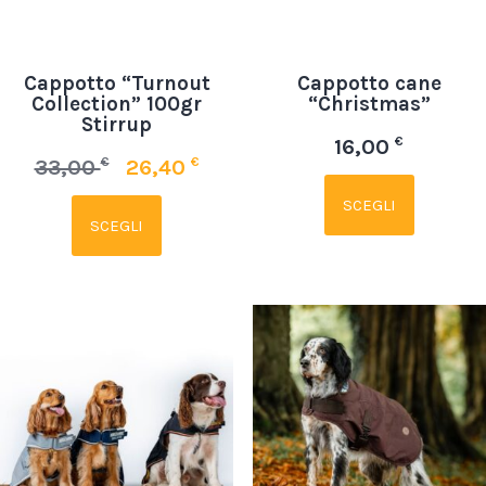
Cappotto “Turnout
Cappotto cane
Collection” 100gr
“Christmas”
Stirrup
€
16,00
€
€
33,00
26,40
SCEGLI
SCEGLI