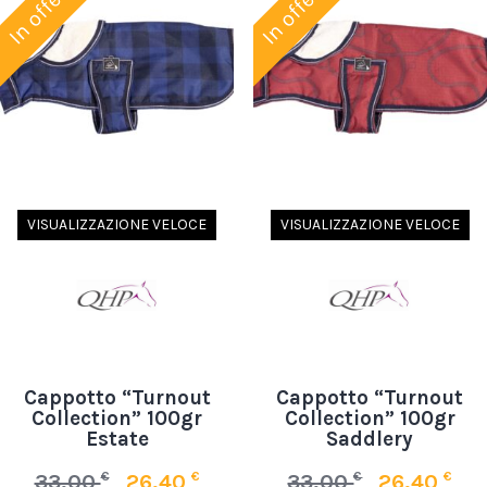
In offerta!
In offerta!
VISUALIZZAZIONE VELOCE
VISUALIZZAZIONE VELOCE
Cappotto “Turnout
Cappotto “Turnout
Collection” 100gr
Collection” 100gr
Estate
Saddlery
€
€
€
€
33,00
26,40
33,00
26,40