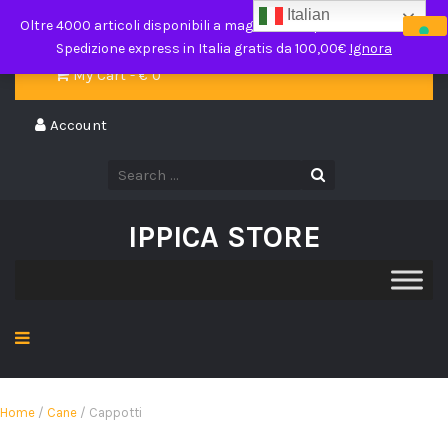
Italian
ippicastore@gmail.com
Oltre 4000 articoli disponibili a magazzino in pronta consegna.
Spedizione express in Italia gratis da 100,00€
Ignora
My Cart - €
0
Account
IPPICA STORE
Home
/
Cane
/ Cappotti