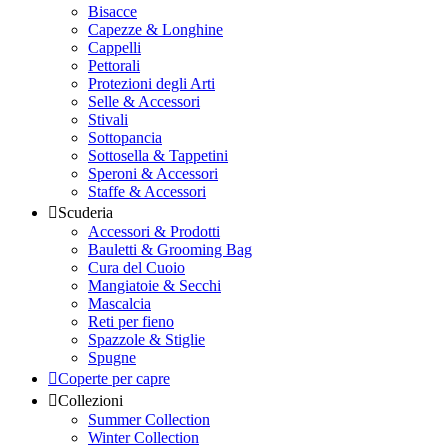
Bisacce
Capezze & Longhine
Cappelli
Pettorali
Protezioni degli Arti
Selle & Accessori
Stivali
Sottopancia
Sottosella & Tappetini
Speroni & Accessori
Staffe & Accessori
Scuderia
Accessori & Prodotti
Bauletti & Grooming Bag
Cura del Cuoio
Mangiatoie & Secchi
Mascalcia
Reti per fieno
Spazzole & Stiglie
Spugne
Coperte per capre
Collezioni
Summer Collection
Winter Collection