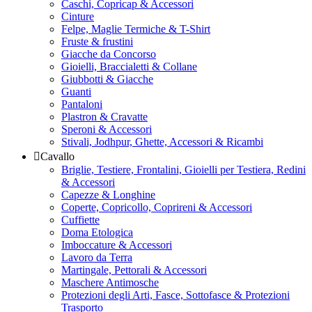
Caschi, Copricap & Accessori
Cinture
Felpe, Maglie Termiche & T-Shirt
Fruste & frustini
Giacche da Concorso
Gioielli, Braccialetti & Collane
Giubbotti & Giacche
Guanti
Pantaloni
Plastron & Cravatte
Speroni & Accessori
Stivali, Jodhpur, Ghette, Accessori & Ricambi
Cavallo
Briglie, Testiere, Frontalini, Gioielli per Testiera, Redini
& Accessori
Capezze & Longhine
Coperte, Copricollo, Coprireni & Accessori
Cuffiette
Doma Etologica
Imboccature & Accessori
Lavoro da Terra
Martingale, Pettorali & Accessori
Maschere Antimosche
Protezioni degli Arti, Fasce, Sottofasce & Protezioni
Trasporto