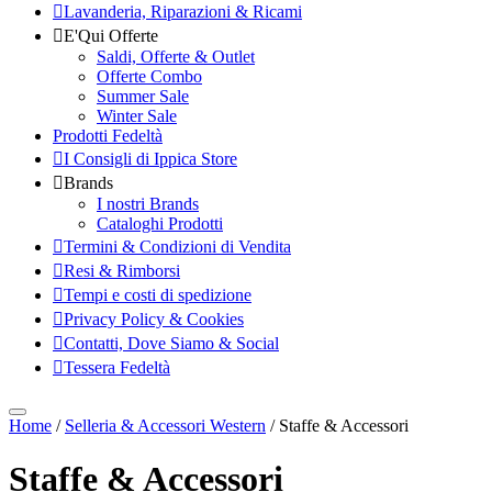
Lavanderia, Riparazioni & Ricami
E'Qui Offerte
Saldi, Offerte & Outlet
Offerte Combo
Summer Sale
Winter Sale
Prodotti Fedeltà
I Consigli di Ippica Store
Brands
I nostri Brands
Cataloghi Prodotti
Termini & Condizioni di Vendita
Resi & Rimborsi
Tempi e costi di spedizione
Privacy Policy & Cookies
Contatti, Dove Siamo & Social
Tessera Fedeltà
Home
/
Selleria & Accessori Western
/ Staffe & Accessori
Staffe & Accessori