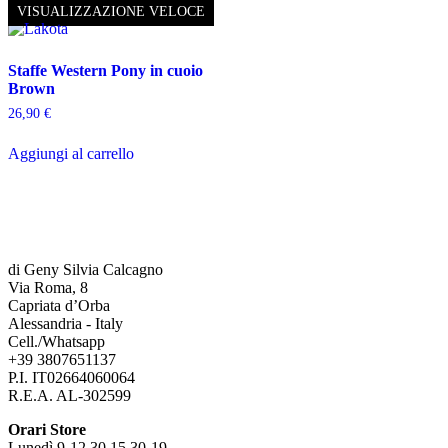
VISUALIZZAZIONE VELOCE
Staffe Western Pony in cuoio
Brown
26,90
€
Aggiungi al carrello
di Geny Silvia Calcagno
Via Roma, 8
Capriata d’Orba
Alessandria - Italy
Cell./Whatsapp
+39 3807651137
P.I. IT02664060064
R.E.A. AL-302599
Orari Store
Lunedì 9-12,30 15,30-19