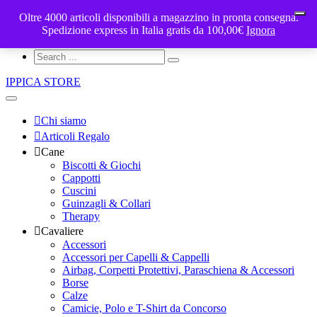
Oltre 4000 articoli disponibili a magazzino in pronta consegna.
ippicastore@gmail.com
My Cart - €
Spedizione express in Italia gratis da 100,00€
0
Ignora
Account
IPPICA STORE
Chi siamo
Articoli Regalo
Cane
Biscotti & Giochi
Cappotti
Cuscini
Guinzagli & Collari
Therapy
Cavaliere
Accessori
Accessori per Capelli & Cappelli
Airbag, Corpetti Protettivi, Paraschiena & Accessori
Borse
Calze
Camicie, Polo e T-Shirt da Concorso