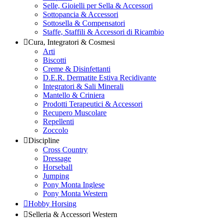
Selle, Gioielli per Sella & Accessori
Sottopancia & Accessori
Sottosella & Compensatori
Staffe, Staffili & Accessori di Ricambio
Cura, Integratori & Cosmesi
Arti
Biscotti
Creme & Disinfettanti
D.E.R. Dermatite Estiva Recidivante
Integratori & Sali Minerali
Mantello & Criniera
Prodotti Terapeutici & Accessori
Recupero Muscolare
Repellenti
Zoccolo
Discipline
Cross Country
Dressage
Horseball
Jumping
Pony Monta Inglese
Pony Monta Western
Hobby Horsing
Selleria & Accessori Western