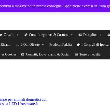
sponibili a magazzino in pronta consegna. Spedizione express in Italia g
Cavallo
Cura, Integratori & Cosmesi
Discipline
& Ricami
E'Qui Offerte
Prodotti Fedeltà
I Consigli di Ippica
y & Cookies
Contatti, Dove Siamo & Social
Tessera Fedeltà