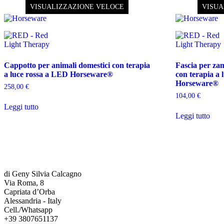
VISUALIZZAZIONE VELOCE
VISUA
Cappotto per animali domestici con terapia
Fascia per za
a luce rossa a LED Horseware®
con terapia a
Horseware®
258,00
€
104,00
€
Leggi tutto
Leggi tutto
di Geny Silvia Calcagno
Via Roma, 8
Capriata d’Orba
Alessandria - Italy
Cell./Whatsapp
+39 3807651137