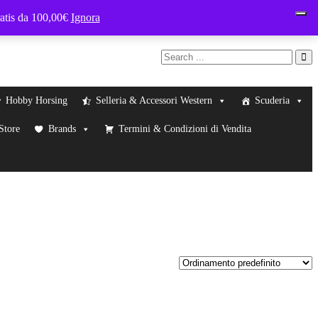
ratis da 100,00€
Ignora
Hobby Horsing
Selleria & Accessori Western
Scuderia
 Store
Brands
Termini & Condizioni di Vendita