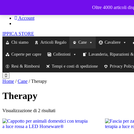
ippicastore@gmail.com
Oltre 4000 articoli di
My Cart - €
0
Account
IPPICA STORE
Chi siamo
Articoli Regalo
Cane
Cavaliere
Coperte per capre
Collezioni
Lavanderia, Riparazioni 
Resi & Rimborsi
Tempi e costi di spedizione
Privacy Polic
Home
/
Cane
/ Therapy
Therapy
Visualizzazione di 2 risultati