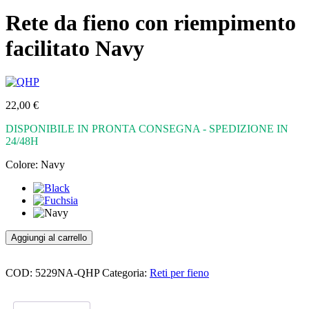
Rete da fieno con riempimento
facilitato Navy
22,00
€
DISPONIBILE IN PRONTA CONSEGNA - SPEDIZIONE IN
24/48H
Colore:
Navy
Rete
Aggiungi al carrello
da
fieno
con
COD:
5229NA-QHP
Categoria:
Reti per fieno
riempimento
facilitato