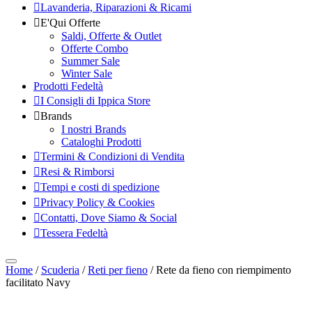
Lavanderia, Riparazioni & Ricami
E'Qui Offerte
Saldi, Offerte & Outlet
Offerte Combo
Summer Sale
Winter Sale
Prodotti Fedeltà
I Consigli di Ippica Store
Brands
I nostri Brands
Cataloghi Prodotti
Termini & Condizioni di Vendita
Resi & Rimborsi
Tempi e costi di spedizione
Privacy Policy & Cookies
Contatti, Dove Siamo & Social
Tessera Fedeltà
Home
/
Scuderia
/
Reti per fieno
/ Rete da fieno con riempimento
facilitato Navy