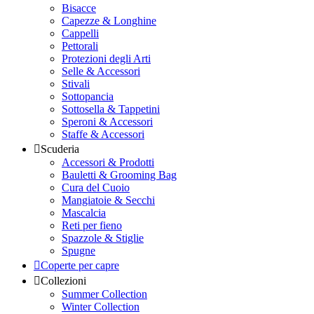
Bisacce
Capezze & Longhine
Cappelli
Pettorali
Protezioni degli Arti
Selle & Accessori
Stivali
Sottopancia
Sottosella & Tappetini
Speroni & Accessori
Staffe & Accessori
Scuderia
Accessori & Prodotti
Bauletti & Grooming Bag
Cura del Cuoio
Mangiatoie & Secchi
Mascalcia
Reti per fieno
Spazzole & Stiglie
Spugne
Coperte per capre
Collezioni
Summer Collection
Winter Collection