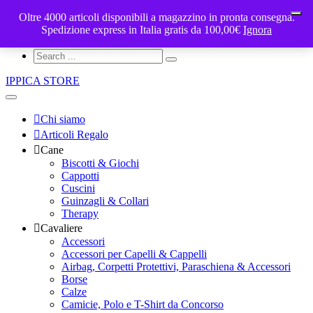
Oltre 4000 articoli disponibili a magazzino in pronta consegna.
ippicastore@gmail.com
My Cart - €
Spedizione express in Italia gratis da 100,00€
0
Ignora
Account
IPPICA STORE
Chi siamo
Articoli Regalo
Cane
Biscotti & Giochi
Cappotti
Cuscini
Guinzagli & Collari
Therapy
Cavaliere
Accessori
Accessori per Capelli & Cappelli
Airbag, Corpetti Protettivi, Paraschiena & Accessori
Borse
Calze
Camicie, Polo e T-Shirt da Concorso