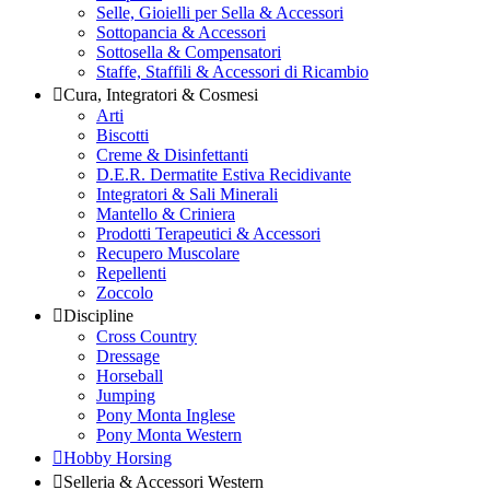
Selle, Gioielli per Sella & Accessori
Sottopancia & Accessori
Sottosella & Compensatori
Staffe, Staffili & Accessori di Ricambio
Cura, Integratori & Cosmesi
Arti
Biscotti
Creme & Disinfettanti
D.E.R. Dermatite Estiva Recidivante
Integratori & Sali Minerali
Mantello & Criniera
Prodotti Terapeutici & Accessori
Recupero Muscolare
Repellenti
Zoccolo
Discipline
Cross Country
Dressage
Horseball
Jumping
Pony Monta Inglese
Pony Monta Western
Hobby Horsing
Selleria & Accessori Western