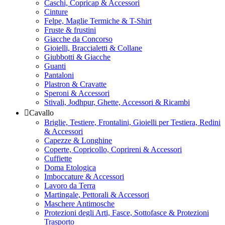
Caschi, Copricap & Accessori
Cinture
Felpe, Maglie Termiche & T-Shirt
Fruste & frustini
Giacche da Concorso
Gioielli, Braccialetti & Collane
Giubbotti & Giacche
Guanti
Pantaloni
Plastron & Cravatte
Speroni & Accessori
Stivali, Jodhpur, Ghette, Accessori & Ricambi
Cavallo
Briglie, Testiere, Frontalini, Gioielli per Testiera, Redini
& Accessori
Capezze & Longhine
Coperte, Copricollo, Coprireni & Accessori
Cuffiette
Doma Etologica
Imboccature & Accessori
Lavoro da Terra
Martingale, Pettorali & Accessori
Maschere Antimosche
Protezioni degli Arti, Fasce, Sottofasce & Protezioni
Trasporto