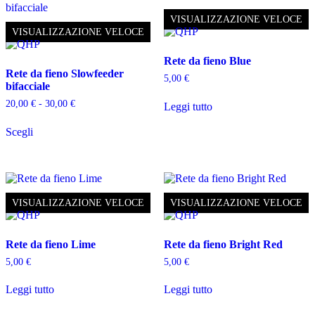
VISUALIZZAZIONE VELOCE
VISUALIZZAZIONE VELOCE
Rete da fieno Blue
Rete da fieno Slowfeeder
5,00
€
bifacciale
Fascia
20,00
€
-
30,00
€
Leggi tutto
di
Questo
prezzo:
Scegli
prodotto
da
ha
20,00 €
più
a
varianti.
30,00 €
Le
opzioni
VISUALIZZAZIONE VELOCE
VISUALIZZAZIONE VELOCE
possono
essere
scelte
Rete da fieno Lime
Rete da fieno Bright Red
nella
pagina
5,00
€
5,00
€
del
prodotto
Leggi tutto
Leggi tutto